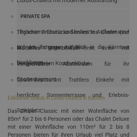
Luxus-Chalets mit moderner Ausstattung
PRIVATE SPA
: Panorama-Sauna und beheizte Außenwanne
Täglicher Frühstücks-Service ins Chalet (auf
auf der Terrasse mit Blick in die Kärntner
Wunsch und gegen Aufpreis)
Moderner Wohnbereich mit einer voll
Nockberge
ausgestatteten Komfortküche
Versperrbarer Abstellraum für ihr
Sportequipment
Chalet-Restaurant Trattlers Einkehr mit
herrlicher Sonnenterrasse und Erlebnis-
Exklusiver Urlaub in Luxus-Chalets in Kärnten
Spielplatz
Das Chalet Classic mit einer Wohnfläche von
85m² für 2 bis 6 Personen oder das Chalet Deluxe
mit einer Wohnfläche von 110m² für 2 bis 8
Personen bieten für ihren Urlaub viel Platz und