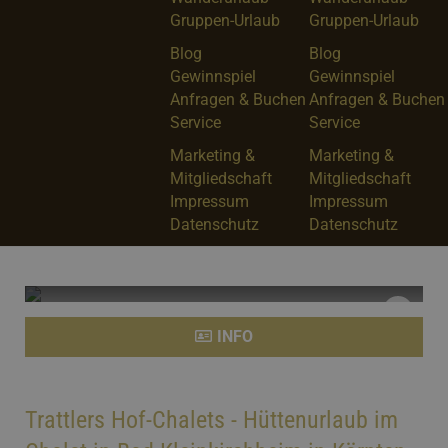
Gruppen-Urlaub
Gruppen-Urlaub
Blog
Blog
Gewinnspiel
Gewinnspiel
Anfragen & Buchen
Anfragen & Buchen
Service
Service
Marketing &
Marketing &
Mitgliedschaft
Mitgliedschaft
Impressum
Impressum
Datenschutz
Datenschutz
Trattlers Hof-Chalets
INFO
Chalet
Trattlers Hof-Chalets - Hüttenurlaub im