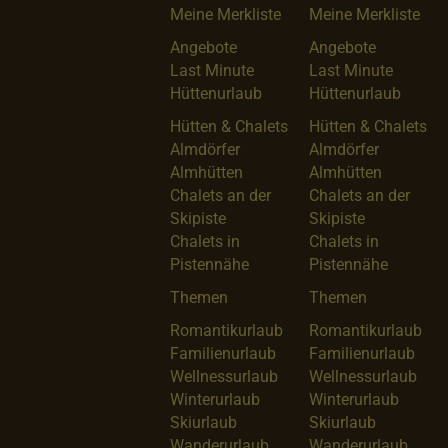
Meine Merkliste
Meine Merkliste
Angebote
Angebote
Last Minute
Last Minute
Hüttenurlaub
Hüttenurlaub
Hütten & Chalets
Hütten & Chalets
Almdörfer
Almdörfer
Almhütten
Almhütten
Chalets an der
Chalets an der
Skipiste
Skipiste
Chalets in
Chalets in
Pistennähe
Pistennähe
Themen
Themen
Romantikurlaub
Romantikurlaub
Familienurlaub
Familienurlaub
Wellnessurlaub
Wellnessurlaub
Winterurlaub
Winterurlaub
Skiurlaub
Skiurlaub
Wanderurlaub
Wanderurlaub