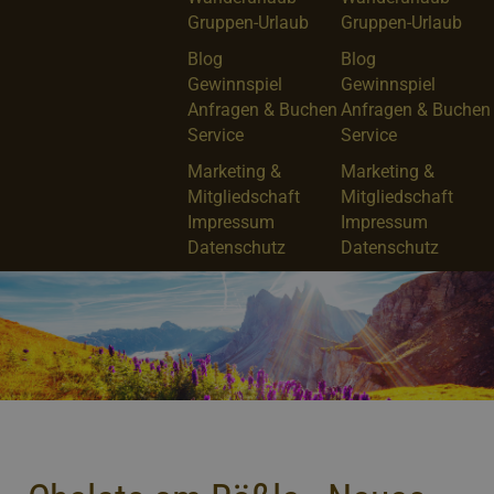
Gruppen-Urlaub
Gruppen-Urlaub
Blog
Blog
Gewinnspiel
Gewinnspiel
Anfragen & Buchen
Anfragen & Buchen
Service
Service
Marketing &
Marketing &
Mitgliedschaft
Mitgliedschaft
Impressum
Impressum
Datenschutz
Datenschutz