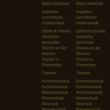
Meine Merkliste
Meine Merkliste
Angebote
Angebote
Last Minute
Last Minute
Hüttenurlaub
Hüttenurlaub
Hütten & Chalets
Hütten & Chalets
Almdörfer
Almdörfer
Almhütten
Almhütten
Chalets an der
Chalets an der
Skipiste
Skipiste
Chalets in
Chalets in
Pistennähe
Pistennähe
Themen
Themen
Romantikurlaub
Romantikurlaub
Familienurlaub
Familienurlaub
Wellnessurlaub
Wellnessurlaub
Winterurlaub
Winterurlaub
Skiurlaub
Skiurlaub
Wanderurlaub
Wanderurlaub