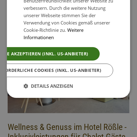
Benutzerfreundlichkeit unserer Website zu
St. Blasien (4. größte Kuppelkirche der Welt), Hans-
verbessern. Durch die weitere Nutzung
Thoma- Museum (Heimatmaler) oder das Tinguely-
unserer Webseite stimmen Sie der
Museum in Basel. Das größte Gut ist aber die Natur. Die
Verwendung von Cookies gemäß unserer
Chalets und das Hotel Rößle befinden sich inmitten des
Cookie-Richtlinie zu.
Weitere
Naturparks Südschwarzwald.
Informationen
ALLE AKZEPTIEREN (INKL. US-ANBIETER)
RFORDERLICHE COOKIES (INKL. US-ANBIETER)
DETAILS ANZEIGEN
Wellness & Genuss im Hotel Rößle -
Inklusivleistungen für Chalet-Gäste