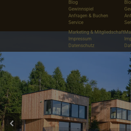
Blog
Bl
Gewinnspiel
Ge
Anfragen & Buchen
An
Service
Ser
Marketing & Mitgliedschaft
Mar
Impressum
Im
Datenschutz
Da