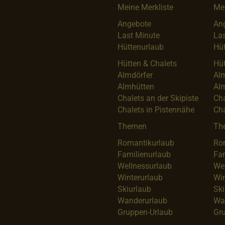
Meine Merkliste
Mei
Angebote
An
Last Minute
Las
Hüttenurlaub
Hüt
Hütten & Chalets
Hüt
Almdörfer
Al
Almhütten
Al
Chalets an der Skipiste
Cha
Chalets in Pistennähe
Cha
Themen
Th
Romantikurlaub
Ro
Familienurlaub
Fam
Wellnessurlaub
We
Winterurlaub
Win
Skiurlaub
Ski
Wanderurlaub
Wa
Gruppen-Urlaub
Gr