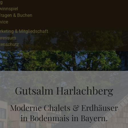
og
winnspiel
fragen & Buchen
vice
keting & Mitgliedschaft
pressum
tenschutz
Gutsalm Harlachberg
ONKL XONNA
Moderne Chalets & Erdhäuser
Luxus-Chalets und Lodges im
in Bodenmais in Bayern.
Grossarltal.