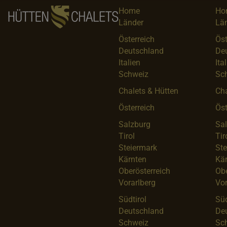
Home
Ho
Länder
Lä
Österreich
Öst
Deutschland
De
Italien
Ita
Schweiz
Sc
Chalets & Hütten
Cha
Österreich
Öst
Salzburg
Sa
Tirol
Tir
Steiermark
Ste
Kärnten
Kä
Oberösterreich
Obe
Vorarlberg
Vor
Südtirol
Süd
Deutschland
De
Schweiz
Sc