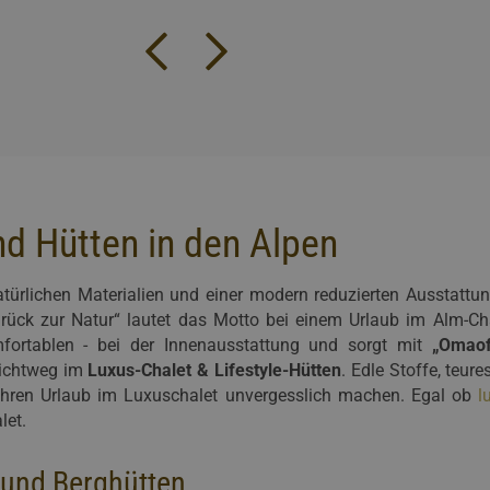
nd Hütten in den Alpen
türlichen Materialien und einer modern reduzierten Ausstat
urück zur Natur“ lautet das Motto bei einem Urlaub im Alm-Ch
mfortablen - bei der Innenausstattung und sorgt mit
„Omaof
lichtweg im
Luxus-Chalet & Lifestyle-Hütten
. Edle Stoffe, teur
hren Urlaub im Luxuschalet unvergesslich machen. Egal ob
l
let.
 und Berghütten