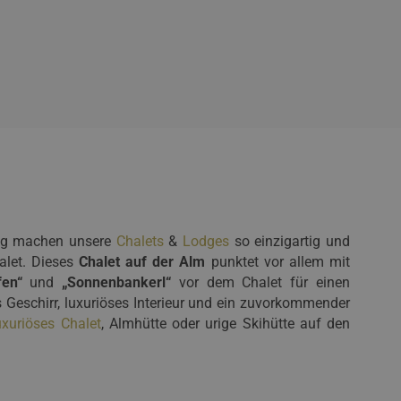
tung machen unsere
Chalets
&
Lodges
so einzigartig und
alet. Dieses
Chalet auf der Alm
punktet vor allem mit
en“
und
„Sonnenbankerl“
vor dem Chalet für einen
es Geschirr, luxuriöses Interieur und ein zuvorkommender
uxuriöses Chalet
, Almhütte oder urige Skihütte auf den