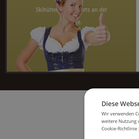
Skihütten und Chalets an der
Skipiste.
Diese Webse
Wir verwenden Co
weitere Nutzung 
Cookie-Richtlinie