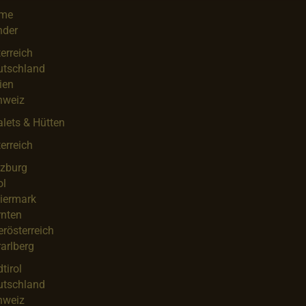
me
nder
erreich
utschland
lien
hweiz
lets & Hütten
erreich
lzburg
ol
iermark
rnten
rösterreich
arlberg
tirol
utschland
hweiz