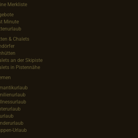
ne Merkliste
gebote
t Minute
tenurlaub
ten & Chalets
mdörfer
mhütten
lets an der Skipiste
lets in Pistennähe
emen
mantikurlaub
ilienurlaub
llnessurlaub
terurlaub
urlaub
nderurlaub
uppen-Urlaub