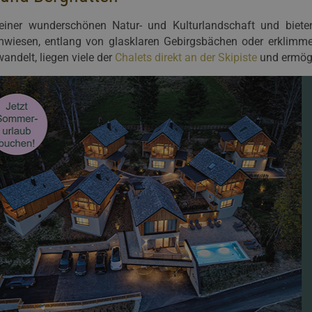
einer wunderschönen Natur- und Kulturlandschaft und biete
mwiesen, entlang von glasklaren Gebirgsbächen oder erklimme
andelt, liegen viele der
Chalets direkt an der Skipiste
und ermögl