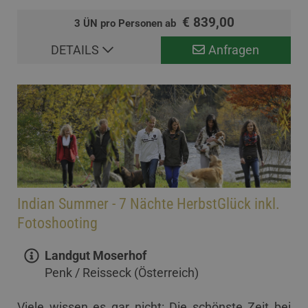
€ 839,00
3 ÜN pro Personen ab
DETAILS
Anfragen
Indian Summer - 7 Nächte HerbstGlück inkl.
Fotoshooting
Landgut Moserhof
Penk / Reisseck (Österreich)
Viele wissen es gar nicht: Die schönste Zeit bei