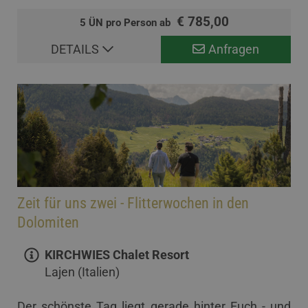
€ 785,00
5 ÜN pro Person ab
DETAILS
Anfragen
Zeit für uns zwei - Flitterwochen in den
Dolomiten
KIRCHWIES Chalet Resort
Lajen (Italien)
Der schönste Tag liegt gerade hinter Euch - und