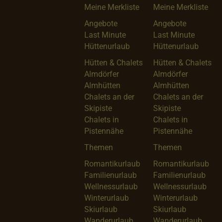
Meine Merkliste
Meine Merkliste
Angebote
Angebote
Last Minute
Last Minute
Hüttenurlaub
Hüttenurlaub
Hütten & Chalets
Hütten & Chalets
Almdörfer
Almdörfer
Almhütten
Almhütten
Chalets an der
Chalets an der
Skipiste
Skipiste
Chalets in
Chalets in
Pistennähe
Pistennähe
Themen
Themen
Romantikurlaub
Romantikurlaub
Familienurlaub
Familienurlaub
Wellnessurlaub
Wellnessurlaub
Winterurlaub
Winterurlaub
Skiurlaub
Skiurlaub
Wanderurlaub
Wanderurlaub