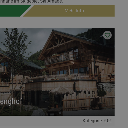
ennähe im Skigebiet Ski Amadé.
Mehr Info
Wenghof
Kategorie
€€€