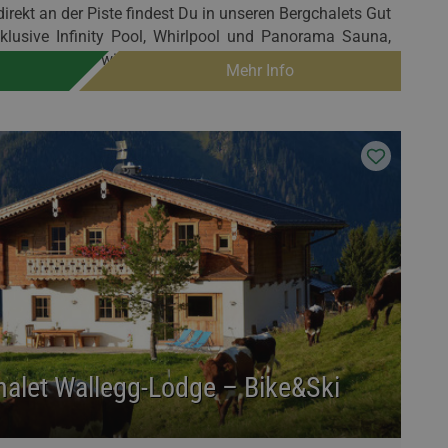
irekt an der Piste findest Du in unseren Bergchalets Gut
lusive Infinity Pool, Whirlpool und Panorama Sauna,
- jeden Tag so wie Du es willst!
Mehr Info
alet Wallegg-Lodge – Bike&Ski