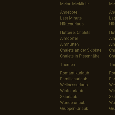
Meine Merkliste
Mei
Angebote
An
Last Minute
Las
Hüttenurlaub
Hüt
Hütten & Chalets
Hüt
Almdörfer
Al
Almhütten
Al
Chalets an der Skipiste
Cha
Chalets in Pistennähe
Cha
Themen
Th
Romantikurlaub
Ro
Familienurlaub
Fam
Wellnessurlaub
We
Winterurlaub
Win
Skiurlaub
Ski
Wanderurlaub
Wa
Gruppen-Urlaub
Gr