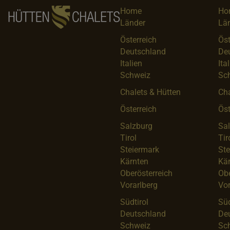
Home
Ho
Länder
Lä
Österreich
Öst
Deutschland
De
Italien
Ita
Schweiz
Sc
Chalets & Hütten
Cha
Österreich
Öst
Salzburg
Sa
Tirol
Tir
Steiermark
Ste
Kärnten
Kä
Oberösterreich
Obe
Vorarlberg
Vor
Südtirol
Süd
Deutschland
De
Schweiz
Sc