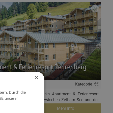
ent & Ferienresort Rehrenberg
×
Kategorie
€€
sern. Durch die
wie Winter im AlpenParks Apartment & Ferienresort
äß unserer
erne Chalet-Apartments zwischen Zell am See und der
rglemm für Ihren Urlaub im Salzburger Land!
Mehr Info