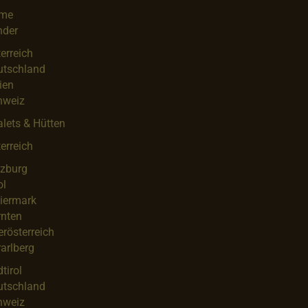
me
nder
erreich
utschland
lien
hweiz
lets & Hütten
erreich
lzburg
ol
iermark
rnten
rösterreich
arlberg
tirol
utschland
hweiz