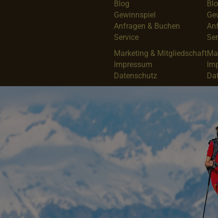
Blog
Bl
Gewinnspiel
Ge
Anfragen & Buchen
An
Service
Ser
Marketing & Mitgliedschaft
Mar
Impressum
Im
Datenschutz
Da