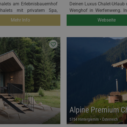
halets am Erlebnisbauernhof
Deinen Luxus Chalet-Urlaub d
Chalets mit privatem Spa,
Wenghof in Werfenweng. Ink
vatsphäre!
gekrönt mit alpiner Kulinarik 
Mehr Info
Webseite
Alpine Premium Ch
5754 Hinterglemm • Österreich