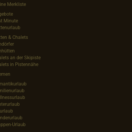
ne Merkliste
gebote
t Minute
tenurlaub
ten & Chalets
mdörfer
mhütten
lets an der Skipiste
lets in Pistennähe
emen
mantikurlaub
ilienurlaub
llnessurlaub
terurlaub
urlaub
nderurlaub
uppen-Urlaub