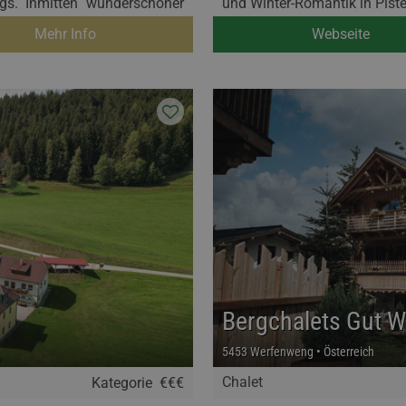
ags. Inmitten wunderschöner
und Winter-Romantik in Pist
Mehr Info
Webseite
Bergchalets Gut 
5453 Werfenweng • Österreich
Chalet
Kategorie
€€€