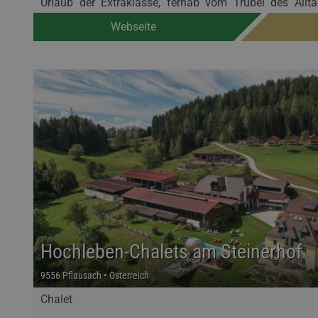
Urlaub der Extraklasse, fernab vom Trubel des Allt
Natur.
Webseite
Hochleben-Chalets am Steinerhof
9556 Pflausach • Österreich
Chalet