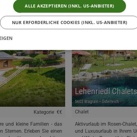
ALLE AKZEPTIEREN (INKL. US-ANBIETER)
NUR ERFORDERLICHE COOKIES (INKL. US-ANBIETER)
EIGEN
Lehenriedl Chalet
5602 Wagrain • Österreich
Chalet
Kategorie
€€
re und kleine Familien - das
Aktivurlaub im Rosen-Chalet,
en Sternen. Erleben Sie einen
und Luxusurlaub in Ihrem U