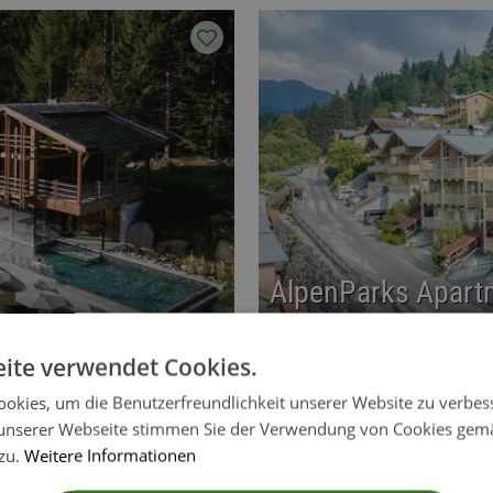
AlpenParks Apartm
5752 Viehhofen • Österreich
ite verwendet Cookies.
Chalet
Kategorie
€€€
okies, um die Benutzerfreundlichkeit unserer Website zu verbes
 den Südtirol Chalets Valsegg
Familienferien im Sommer 
unserer Webseite stimmen Sie der Verwendung von Cookies gem
service, Alpine Wellness im
Viehhofen im Pinzgau. Mod
 zu.
Weitere Informationen
nt!
Ferienregion Saalbach-Hinte
Mehr Info
Webseite