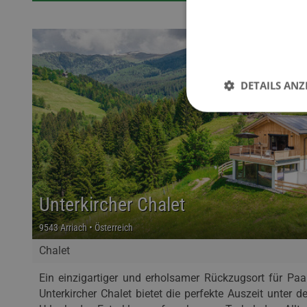
DETAILS ANZ
Unterkircher Chalet
9543 Arriach • Österreich
Chalet
Ein einzigartiger und erholsamer Rückzugsort für Paa
Unterkircher Chalet bietet die perfekte Auszeit unter d