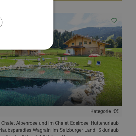
s
Kategorie
€€
 Chalet Alpenrose und im Chalet Edelrose. Hüttenurlaub
rlaubsparadies Wagrain im Salzburger Land. Skiurlaub