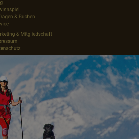
og
winnspiel
fragen & Buchen
vice
keting & Mitgliedschaft
pressum
tenschutz