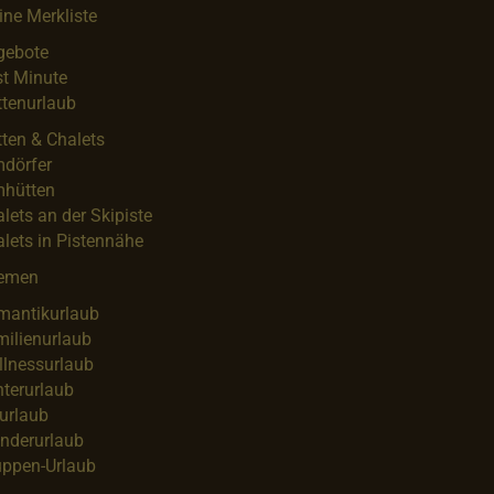
ne Merkliste
gebote
t Minute
tenurlaub
ten & Chalets
mdörfer
mhütten
lets an der Skipiste
lets in Pistennähe
emen
mantikurlaub
ilienurlaub
llnessurlaub
terurlaub
urlaub
nderurlaub
uppen-Urlaub