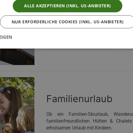
ALLE AKZEPTIEREN (INKL. US-ANBIETER)
Für Alle die sich lieber abseits der Pi
aktiver Winterurlaub in den schönsten W
NUR ERFORDERLICHE COOKIES (INKL. US-ANBIETER)
und Südtirol genau das Richtige!
EIGEN
MEHR INFORMATIONEN
Familienurlaub
Ob ein Familien-Skiurlaub, Wander
familienfreundlichen Hütten & Chalets
erholsamen Urlaub mit Kindern.