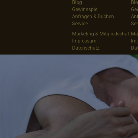
Blog
Bl
Gewinnspiel
Ge
Anfragen & Buchen
An
Service
Ser
Marketing & Mitgliedschaft
Mar
Impressum
Im
Datenschutz
Da