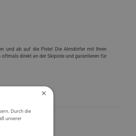
en und ab auf die Piste! Die Almdörfer mit Ihren
 oftmals direkt an der Skipiste und garantieren für
×
sern. Durch die
äß unserer