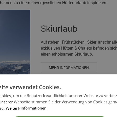
Themen zu einem unvergesslichen Hüttenurlaub inspirieren.
Skiurlaub
Aufstehen, Frühstücken, Skier anschnall
exklusiven Hütten & Chalets befinden sich
einen erholsamen Skiurlaub.
MEHR INFORMATIONEN
ite verwendet Cookies.
okies, um die Benutzerfreundlichkeit unserer Website zu verbes
unserer Webseite stimmen Sie der Verwendung von Cookies gem
 zu.
Weitere Informationen
Winterurlaub