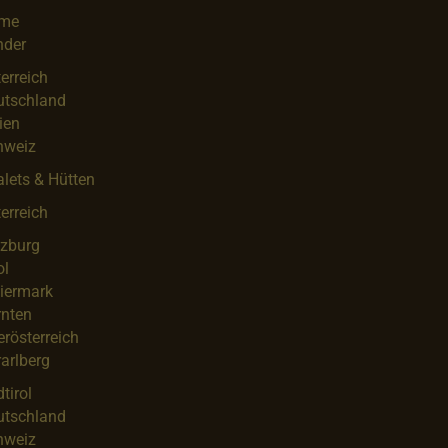
me
nder
erreich
utschland
lien
hweiz
lets & Hütten
erreich
lzburg
ol
iermark
rnten
rösterreich
arlberg
tirol
utschland
hweiz