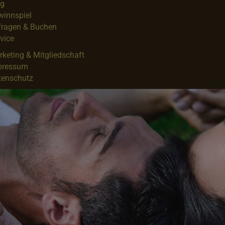
og
winnspiel
fragen & Buchen
vice
keting & Mitgliedschaft
pressum
tenschutz