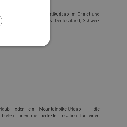
sten bewegen ist ein Romantikurlaub im Chalet und
interregionen Österreichs, Deutschland, Schweiz
urlaub oder ein Mountainbike-Urlaub – die
 bieten Ihnen die perfekte Location für einen