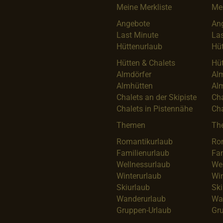
Meine Merkliste
Mei
Angebote
An
Last Minute
Las
Hüttenurlaub
Hüt
Hütten & Chalets
Hüt
Almdörfer
Al
Almhütten
Al
Chalets an der Skipiste
Cha
Chalets in Pistennähe
Cha
Themen
Th
Romantikurlaub
Ro
Familienurlaub
Fam
Wellnessurlaub
We
Winterurlaub
Win
Skiurlaub
Ski
Wanderurlaub
Wa
Gruppen-Urlaub
Gr