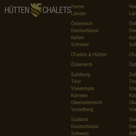
Home
Ho
Länder
Lä
Österreich
Öst
Deutschland
De
Italien
Ita
Schweiz
Sc
Chalets & Hütten
Cha
Österreich
Öst
Salzburg
Sa
Tirol
Tir
Steiermark
Ste
Kärnten
Kä
Oberösterreich
Obe
Vorarlberg
Vor
Südtirol
Süd
Deutschland
De
Schweiz
Sc