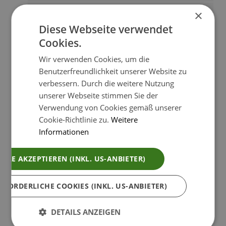
×
Kaminofen mit Flammenfenster
Diese Webseite verwendet
Kuschliges Sofa für zwei
Cookies.
Wir verwenden Cookies, um die
Sat TV
Benutzerfreundlichkeit unserer Website zu
verbessern. Durch die weitere Nutzung
W-lan
unserer Webseite stimmen Sie der
Verwendung von Cookies gemäß unserer
Große möblierte Holzterrasse mit
Cookie-Richtlinie zu.
Weitere
Informationen
Sonnenliegen
Gasgrill
ALLE AKZEPTIEREN (INKL. US-ANBIETER)
Parkplatz
RFORDERLICHE COOKIES (INKL. US-ANBIETER)
Große Panorama Fensterfronten
DETAILS ANZEIGEN
Unbegrenzt Holz für Kamin und Hot Pot