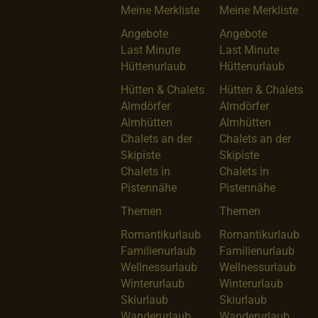
Meine Merkliste
Meine Merkliste
Angebote
Angebote
Last Minute
Last Minute
Hüttenurlaub
Hüttenurlaub
Hütten & Chalets
Hütten & Chalets
Almdörfer
Almdörfer
Almhütten
Almhütten
Chalets an der
Chalets an der
Skipiste
Skipiste
Chalets in
Chalets in
Pistennähe
Pistennähe
Themen
Themen
Romantikurlaub
Romantikurlaub
Familienurlaub
Familienurlaub
Wellnessurlaub
Wellnessurlaub
Winterurlaub
Winterurlaub
Skiurlaub
Skiurlaub
Wanderurlaub
Wanderurlaub