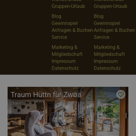
Gruppen-Urlaub
Gruppen-Urlaub
Blog
Blog
Gewinnspiel
Gewinnspiel
Anfragen & Buchen
Anfragen & Buchen
Service
Service
Marketing &
Marketing &
Mitgliedschaft
Mitgliedschaft
Impressum
Impressum
Datenschutz
Datenschutz
Traum Hüttn für Zwoa
Chalet