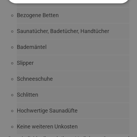
Bezogene Betten
Saunatücher, Badetücher, Handtücher
Bademäntel
Slipper
Schneeschuhe
Schlitten
Hochwertige Saunadüfte
Keine weiteren Unkosten