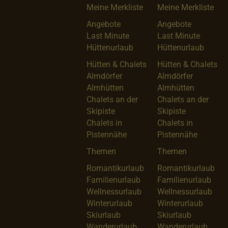
Meine Merkliste
Meine Merkliste
Angebote
Angebote
Last Minute
Last Minute
Hüttenurlaub
Hüttenurlaub
Hütten & Chalets
Hütten & Chalets
Almdörfer
Almdörfer
Almhütten
Almhütten
Chalets an der
Chalets an der
Skipiste
Skipiste
Chalets in
Chalets in
Pistennähe
Pistennähe
Themen
Themen
Romantikurlaub
Romantikurlaub
Familienurlaub
Familienurlaub
Wellnessurlaub
Wellnessurlaub
Winterurlaub
Winterurlaub
Skiurlaub
Skiurlaub
Wanderurlaub
Wanderurlaub