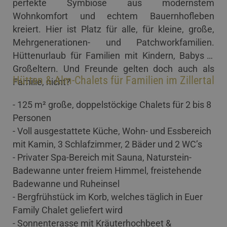
perfekte Symbiose aus modernstem
Wohnkomfort und echtem Bauernhofleben
kreiert. Hier ist Platz für alle, für kleine, große,
Mehrgenerationen- und Patchworkfamilien.
Hüttenurlaub für Familien mit Kindern, Babys &
Großeltern. Und Freunde gelten doch auch als
Hütten & Alm-Chalets für Familien im Zillertal
Familie, nicht?
- 125 m² große, doppelstöckige Chalets für 2 bis 8
Personen
- Voll ausgestattete Küche, Wohn- und Essbereich
mit Kamin, 3 Schlafzimmer, 2 Bäder und 2 WC’s
- Privater Spa-Bereich mit Sauna, Naturstein-
Badewanne unter freiem Himmel, freistehende
Badewanne und Ruheinsel
- Bergfrühstück im Korb, welches täglich in Euer
Family Chalet geliefert wird
- Sonnenterasse mit Kräuterhochbeet &