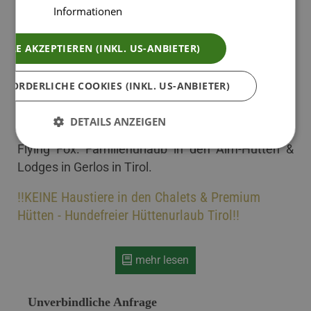
fürs Zillertal! Neben einsamen Bergtälern und
Informationen
beschaulicher Alpenromantik gibt es im Sommer
im Zillertal nämlich auch das: kleine und große
ALLE AKZEPTIEREN (INKL. US-ANBIETER)
Adrenalinkicks! Wasser-Abenteuer im Zillertal:
Canyoning, Rafting, Schwimmen & Baden, Surfen
RFORDERLICHE COOKIES (INKL. US-ANBIETER)
& Segeln auf 1.400m. Fels und Luft erleben:
Klettern im Hochseilgarten, Paragleiten und
DETAILS ANZEIGEN
Gleitschirm-Tandemfliegen, Fliegen mit dem
Flying Fox. Familienurlaub in den Alm-Hütten &
Lodges in Gerlos in Tirol.
!!KEINE Haustiere in den Chalets & Premium
Hütten - Hundefreier Hüttenurlaub Tirol!!
mehr lesen
Unverbindliche Anfrage