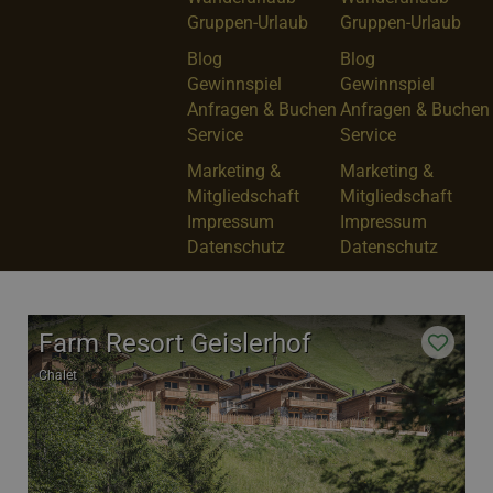
Gruppen-Urlaub
Gruppen-Urlaub
Blog
Blog
Gewinnspiel
Gewinnspiel
Anfragen & Buchen
Anfragen & Buchen
Service
Service
Marketing &
Marketing &
Mitgliedschaft
Mitgliedschaft
Impressum
Impressum
Datenschutz
Datenschutz
Farm Resort Geislerhof
Chalet