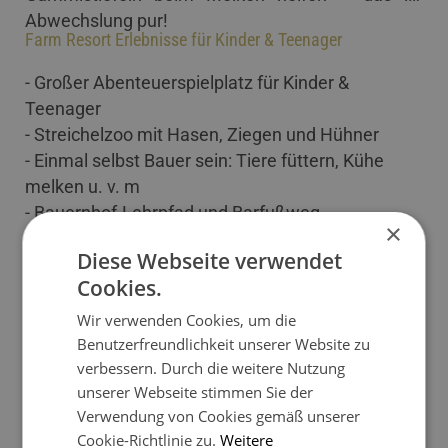
Abwechslung pur!
Farm Resort Erlebnisse für Kinder & Teenager
- Großer Abenteuerspielplatz für Kinder &
Teenager
- Streichelzoo mit Hasen, Ziegen und Hühner
- Einmal selbst Bauer sein: Tiere füttern, Kühe
melken u. v. m
- Bauernhof-Lehrpfad und Barfußweg
×
- Matschhosen-Touren und Ponyreiten
Diese Webseite verwendet
- Geisis Indoor Spielraum
Cookies.
- Kletterwand und Trampolin
Wir verwenden Cookies, um die
Sommerurlaub im Almdorf Geislerhof - Familienurlaub
Benutzerfreundlichkeit unserer Website zu
Tirol
verbessern. Durch die weitere Nutzung
unserer Webseite stimmen Sie der
Bei Familie Geisler im Almdorf Geislerhof
Verwendung von Cookies gemäß unserer
bekommt ihr die besten Action- und Ausflugstipps
Cookie-Richtlinie zu.
Weitere