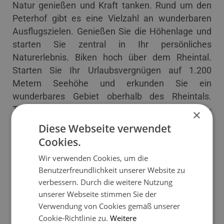
Natur genießen und Kraft tanken. Rund um den
Peterhof gibt es eine Vielzahl an wunderbaren
Ausflugszielen. Genießen Sie die Höhenlage und
starten Sie zentral in Ihr persönliches
Naturerlebnis. Biken hoch über dem Rheintal.
Starten Sie Ihr Urlaubsvergnügen auf 1.200
Metern Seehöhe und erkunden Sie ein
wunderbares Gebiet oberhalb des Rheintals.
Tagsüber erklimmen Sie ausgewählte Bike-
×
Touren im Hochgebirge und abends genießen Sie
Diese Webseite verwendet
in Ihrem Chalet die Gemütlichkeit und den
Cookies.
Ausblick über die umliegende Bergwelt.
Wir verwenden Cookies, um die
Benutzerfreundlichkeit unserer Website zu
Entspannung & Wellness hoch über dem Vorarlberger
verbessern. Durch die weitere Nutzung
Rheintal
unserer Webseite stimmen Sie der
Auch der Wohlfühlfaktor soll in ihrem Urlaub nicht
Verwendung von Cookies gemäß unserer
zu kurz kommen. Genießen Sie die Ruhe und
Cookie-Richtlinie zu.
Weitere