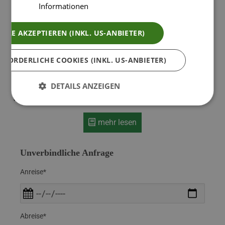
Informationen
Erholung mit Blick auf die romantische
Alpenkulisse. Lassen Sie sich vom Massageteam
der Gesundmacherei rund um John Ludescher
ALLE AKZEPTIEREN (INKL. US-ANBIETER)
verwöhnen und wählen Sie eine von vielen
Massagearten aus. In den Peterhof Chalets öffnet
RFORDERLICHE COOKIES (INKL. US-ANBIETER)
sich ein Raum, in dem die Balance zwischen
Privatheit und Behütetsein einfühlsam gehalten
DETAILS ANZEIGEN
wird.
mehr lesen
Unverbindliche Anfrage
Anreise*
Abreise*