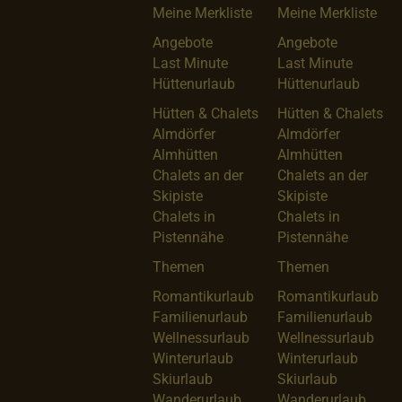
Meine Merkliste
Meine Merkliste
Angebote
Angebote
Last Minute
Last Minute
Hüttenurlaub
Hüttenurlaub
Hütten & Chalets
Hütten & Chalets
Almdörfer
Almdörfer
Almhütten
Almhütten
Chalets an der
Chalets an der
Skipiste
Skipiste
Chalets in
Chalets in
Pistennähe
Pistennähe
Themen
Themen
Romantikurlaub
Romantikurlaub
Familienurlaub
Familienurlaub
Wellnessurlaub
Wellnessurlaub
Winterurlaub
Winterurlaub
Skiurlaub
Skiurlaub
Wanderurlaub
Wanderurlaub