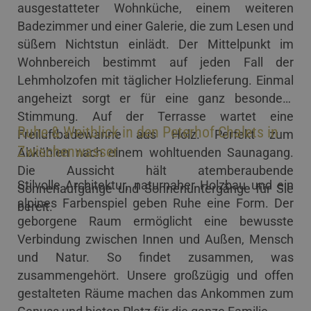
ausgestatteter Wohnküche, einem weiteren
Badezimmer und einer Galerie, die zum Lesen und
süßem Nichtstun einlädt. Der Mittelpunkt im
Wohnbereich bestimmt auf jeden Fall der
Lehmholzofen mit täglicher Holzlieferung. Einmal
angeheizt sorgt er für eine ganz besondere
Stimmung. Auf der Terrasse wartet eine
Ruhe & Weitblick in den Peterhof Chalets in
Freiluftbadewanne aus Holz. Perfekt zum
Zwischenwasser
Abkühlen nach einem wohltuenden Saunagang.
Die Aussicht hält atemberaubende
Stilvolle Architektur, naturnaher Holzbau und ein
Sonnenaufgänge und Sonnenuntergänge für Sie
alpines Farbenspiel geben Ruhe eine Form. Der
bereit.
geborgene Raum ermöglicht eine bewusste
Verbindung zwischen Innen und Außen, Mensch
und Natur. So findet zusammen, was
zusammengehört. Unsere großzügig und offen
gestalteten Räume machen das Ankommen zum