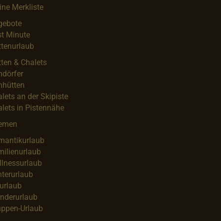
ne Merkliste
gebote
t Minute
tenurlaub
ten & Chalets
mdörfer
mhütten
lets an der Skipiste
lets in Pistennähe
emen
mantikurlaub
ilienurlaub
llnessurlaub
terurlaub
urlaub
nderurlaub
uppen-Urlaub