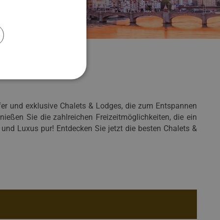
fer und exklusive Chalets & Lodges, die zum Entspannen
ßen Sie die zahlreichen Freizeitmöglichkeiten, die ein
t und Luxus pur! Entdecken Sie jetzt die besten Chalets &