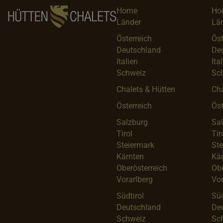
Home
Ho
Länder
Lä
Österreich
Öst
Deutschland
De
Italien
Ita
Schweiz
Sc
Chalets & Hütten
Cha
Österreich
Öst
Salzburg
Sa
Tirol
Tir
Steiermark
Ste
Kärnten
Kä
Oberösterreich
Obe
Vorarlberg
Vor
Südtirol
Süd
Deutschland
De
Schweiz
Sc