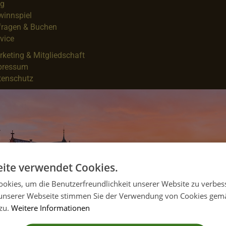
og
winnspiel
fragen & Buchen
vice
keting & Mitgliedschaft
pressum
tenschutz
ite verwendet Cookies.
okies, um die Benutzerfreundlichkeit unserer Website zu verbes
unserer Webseite stimmen Sie der Verwendung von Cookies gem
 zu.
Weitere Informationen