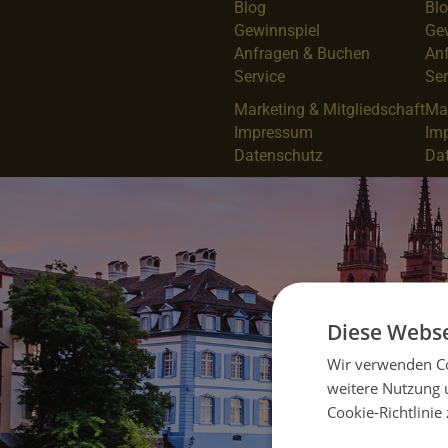
Blog
Bl
Gewinnspiel
Ge
Anfragen & Buchen
An
Service
Ser
Marketing & Mitgliedschaft
Mar
Impressum
Im
Datenschutz
Da
Diese Webse
Wir verwenden Co
weitere Nutzung 
Cookie-Richtlinie