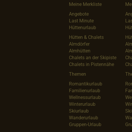
Meine Merkliste
Mei
Angebote
An
Last Minute
Las
Hüttenurlaub
Hüt
Hütten & Chalets
Hüt
Almdörfer
Al
Almhütten
Al
Chalets an der Skipiste
Cha
Chalets in Pistennähe
Cha
Themen
Th
Romantikurlaub
Ro
Familienurlaub
Fam
Wellnessurlaub
We
Winterurlaub
Win
Skiurlaub
Ski
Wanderurlaub
Wa
Gruppen-Urlaub
Gr