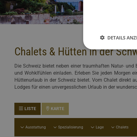
DETAILS ANZ
Chalets & Hütten in der Sch
Die Schweiz bietet neben einer traumhaften Natur- und
und Wohklfühlen einladen. Erleben Sie jeden Morgen ei
Hüttenurlaub in der Schweiz bietet. Vom Chalet direkt au
Lodges für einen unvergesslichen Urlaub in der wunders
LISTE
KARTE
Ausstattung
Spezialisierung
Lage
Chalets