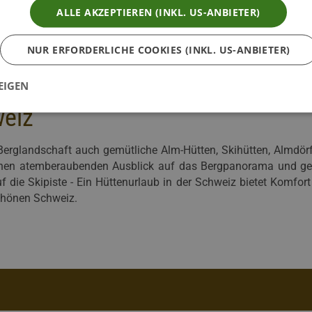
ALLE AKZEPTIEREN (INKL. US-ANBIETER)
NUR ERFORDERLICHE COOKIES (INKL. US-ANBIETER)
EIGEN
weiz
 Berglandschaft auch gemütliche Alm-Hütten, Skihütten, Almdör
nen atemberaubenden Ausblick auf das Bergpanorama und genie
f die Skipiste - Ein Hüttenurlaub in der Schweiz bietet Komfor
chönen Schweiz.