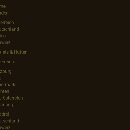
me
nder
erreich
utschland
lien
hweiz
lets & Hütten
erreich
lzburg
ol
iermark
rnten
rösterreich
arlberg
tirol
utschland
hweiz